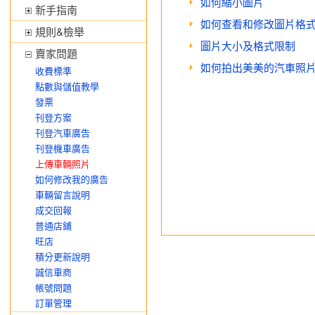
如何縮小圖片
新手指南
如何查看和修改圖片格
規則&檢舉
圖片大小及格式限制
賣家問題
如何拍出美美的汽車照
收費標準
點數與儲值教學
發票
刊登方案
刊登汽車廣告
刊登機車廣告
上傳車輛照片
如何修改我的廣告
車輛留言說明
成交回報
普通店鋪
旺店
積分更新說明
誠信車商
帳號問題
訂單管理