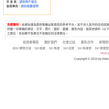
非 會 員：
請到用戶留言
會員專用：
請到我要提問
免責聲明：
本網站僅為提供車輛出售資訊的參考平台，並不涉入其中的任何諮
所載一切車輛的資訊、文字、照片、圖形、產權、廣告內容、或其他資料（以
之責任，本站概不負責也不承擔任何法律責任。
投資者專區
關於我們
社會公益
廣告合作
新聞剪
8591寶物交易
591租屋
591售屋
591店面
591新建案
591實價
5
Copyright © 2010 by Addcn