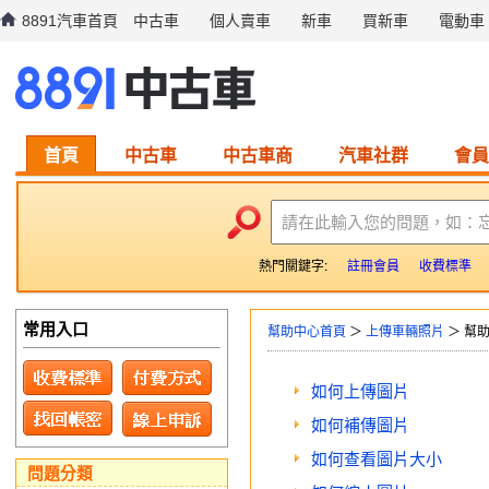
8891汽車首頁
中古車
個人賣車
新車
買新車
電動車
首頁
中古車
中古車商
汽車社群
會員
請在此輸入您的問題，如：
熱門關鍵字:
註冊會員
收費標準
常用入口
幫助中心首頁
＞
上傳車輛照片
＞ 幫
如何上傳圖片
如何補傳圖片
如何查看圖片大小
問題分類